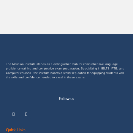
The Meridian Institute stands as a distinguished hub for comprehensive language
proficiency training and competitive exam preparation. Specializing in IELTS, PTE, and
Computer courses , the institute boasts a stellar reputation for equipping students with
the skills and confidence needed to excel in these exams.
Follow us
F
I
a
n
c
s
e
t
b
a
Quick Links