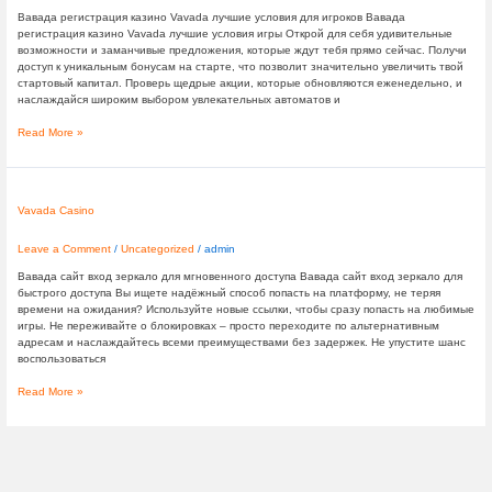
Вавада регистрация казино Vavada лучшие условия для игроков Вавада
регистрация казино Vavada лучшие условия игры Открой для себя удивительные
возможности и заманчивые предложения, которые ждут тебя прямо сейчас. Получи
доступ к уникальным бонусам на старте, что позволит значительно увеличить твой
стартовый капитал. Проверь щедрые акции, которые обновляются еженедельно, и
наслаждайся широким выбором увлекательных автоматов и
Read More »
Vavada
Casino
Vavada Casino
Leave a Comment
/
Uncategorized
/
admin
Вавада сайт вход зеркало для мгновенного доступа Вавада сайт вход зеркало для
быстрого доступа Вы ищете надёжный способ попасть на платформу, не теряя
времени на ожидания? Используйте новые ссылки, чтобы сразу попасть на любимые
игры. Не переживайте о блокировках – просто переходите по альтернативным
адресам и наслаждайтесь всеми преимуществами без задержек. Не упустите шанс
воспользоваться
Read More »