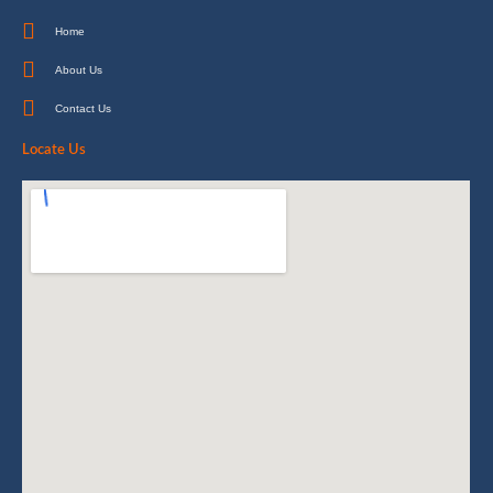
o
g
o
r
Home
k
a
m
About Us
Contact Us
Locate Us